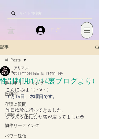
ログイン
記事
All Posts
アリアン
All Posts
2021年10月14日
読了時間: 2分
性別判明(10/14裏ブログより)
過去生リーディング
こんにちは！(・∀・) 
丘訪問
10月14日、木曜日です。
守護に質問
昨日検診に行ってきました。
1年間メッセージ
シャスタ山にまた雪が戻ってました❆
物件リーディング
パワー送信