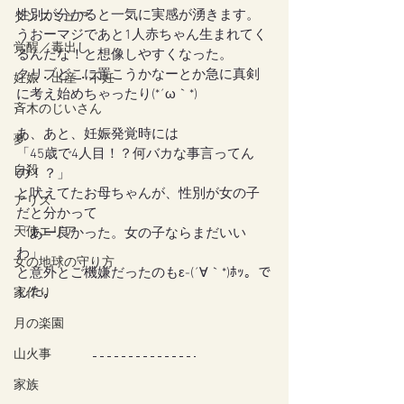
性別が分かると一気に実感が湧きます。
ダンスミュア
うおーマジであと1人赤ちゃん生まれてく
覚醒／毒出し
るんだな！と想像しやすくなった。
クリブどこに置こうかなーとか急に真剣
妊娠・出産・不妊
に考え始めちゃったり(*´ω｀*)
斉木のじいさん
あ、あと、妊娠発覚時には
夢
「45歳で4人目！？何バカな事言ってん
自殺
の！？」
と吠えてたお母ちゃんが、性別が女の子
アリス
だと分かって
天使エリア
「あー良かった。女の子ならまだいい
わ」
女の地球の守り方
と意外とご機嫌だったのもε-(´∀｀*)ﾎｯ。で
した。
家作り
月の楽園
山火事
家族