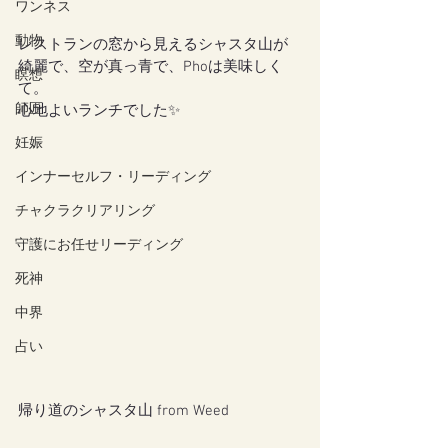
ワンネス
動物
レストランの窓から見えるシャスタ山が
綺麗で、空が真っ青で、Phoは美味しく
瞑想
て。
師匠
心地よいランチでした✨
妊娠
インナーセルフ・リーディング
チャクラクリアリング
守護にお任せリーディング
死神
中界
占い
帰り道のシャスタ山 from Weed