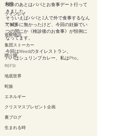
夫婦
検診のあとはパパとお食事デート行って
きました。
ツインレイ
そういえばパパと2人で外で食事するなん
て滅多に無かったけど、今回の妊娠でい
アキラ
つの間にか《検診後のお食事》が恒例に
覚醒物語
なってます。
集団ストーカー
今回はWeedのタイレストラン。
贈り物
パパはシュリンプカレー、私はPho。
REFSI
地底世界
蛇族
エネルギー
クリスマスプレゼント企画
裏ブログ
生まれる時