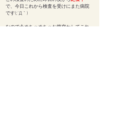
で、今日これから検査を受けにまた病院
です(;´Д｀)
なので今めちゃめちゃお腹空かしてこれ
書いてます！( ；∀；)
昨日は結局師匠のお店に寄れなかったの
で、今日検査が終わったらとりあえず何
か食べて、その後時間があったら師匠の
お店再チャレンジしてこようと思いま
す。
（お店はトイレが無いので頻尿妊婦には
ちょっとキツい時があるのです💦）