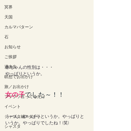
冥界
天国
カルマパターン
石
お知らせ
ご挨拶
過去生
赤ちゃんの性別は・・・
やっぱりというか。
瞑想でお出かけ
旅／お出かけ
女の子
でした～！！
ブツブツ言ってるだけ
イベント
うーん、やっぱりというか。やっぱりと
シャスタ編スタート
いうか。やっぱりでしたね！(笑)
シャスタ