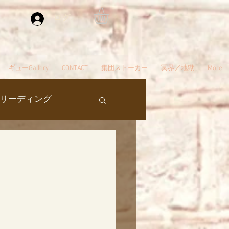
ログイン
ギューGallery
CONTACT
集団ストーカー
冥界／地獄
More
リーディング
過去生
タ編スタート
ん
夢
自殺