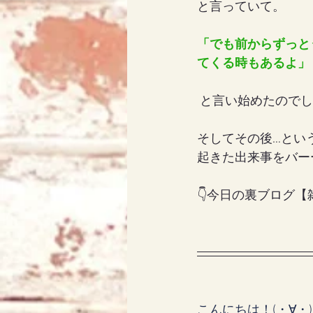
と言っていて。
「でも前からずっと
アリス
天使エリア
てくる時もあるよ」
 と言い始めたので
そしてその後…とい
起きた出来事をバー
👇今日の裏ブログ
こんにちは！(・∀・)