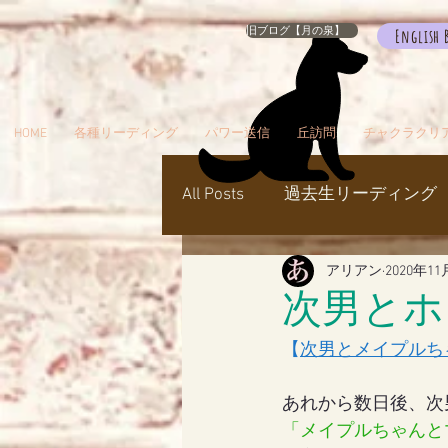
旧ブログ【月の泉】
English 
HOME
各種リーディング
パワー送信
丘訪問
チャクラクリ
All Posts
過去生リーディング
アリアン
2020年1
パワー送信
冥界
天
次男とホ
【
次男とメイプルち
瞑想でお出かけ
旅／お
あれから数日後、次
「メイプルちゃんと
シャスタ
ダンスミュア