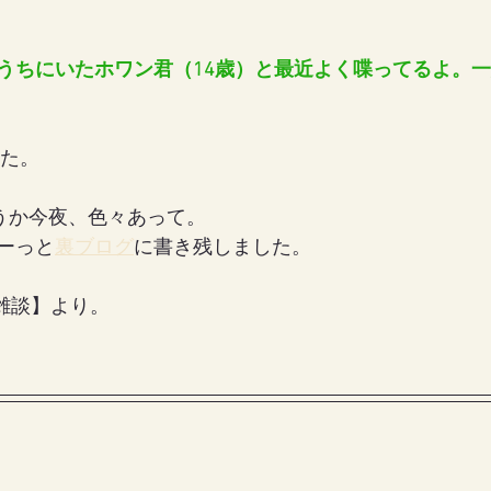
うちにいたホワン君（14歳）と最近よく喋ってるよ。
女の地球の守り方
家作り
月の楽園
した。
うか今夜、色々あって。
ーっと
裏ブログ
に書き残しました。
【雑談】より。
 