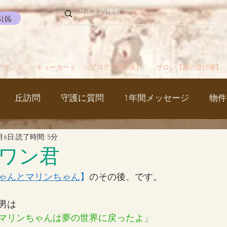
Blog
アリング
ギューカード
ブログ【月の泉】
サロン【月の遊び場】
丘訪問
守護に質問
1年間メッセージ
物件
1月6日
読了時間: 5分
国
カルマパターン
石
お知らせ
ご挨拶
ワン君
ゃんとマリンちゃん
】
のその後、です。
出かけ
ブツブツ言ってるだけ
イベント
シャス
男は
マリンちゃんは夢の世界に戻ったよ」
覚醒／毒出し
妊娠・出産・不妊
斉木のじいさ