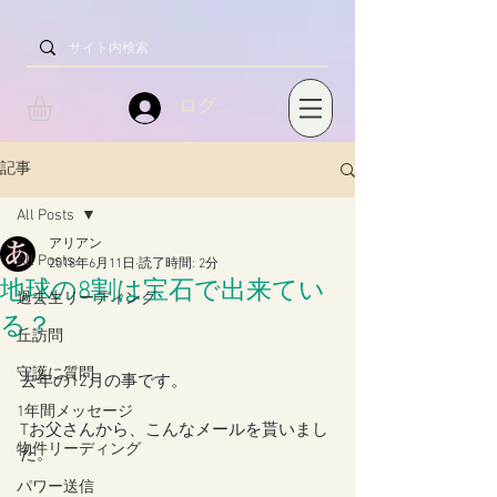
ログイン
記事
All Posts
アリアン
All Posts
2018年6月11日
読了時間: 2分
地球の8割は宝石で出来てい
過去生リーディング
る？
丘訪問
守護に質問
去年の12月の事です。
1年間メッセージ
Tお父さんから、こんなメールを貰いまし
物件リーディング
た。
パワー送信