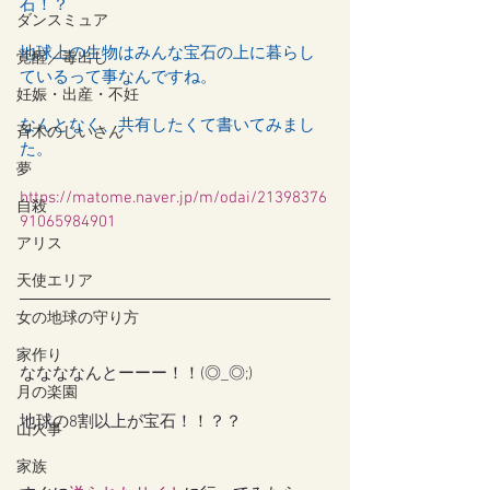
石！？
ダンスミュア
地球上の生物はみんな宝石の上に暮らし
覚醒／毒出し
ているって事なんですね。
妊娠・出産・不妊
なんとなく、共有したくて書いてみまし
斉木のじいさん
た。
夢
https://matome.naver.jp/m/odai/21398376
自殺
91065984901
アリス
天使エリア
女の地球の守り方
家作り
ななななんとーーー！！(◎_◎;)
月の楽園
地球の8割以上が宝石！！？？
山火事
家族