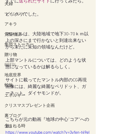
すぐに
送られたサイト
に行ってみたら。
夫婦
ツインレイ
ビックリでした。
アキラ
マントルは、大陸地域で地下30-70ｋｍ以
覚醒物語
上の深さにまで行かないと到達出来ない
集団ストーカー
から未だに未知の領域なんだけど。
贈り物
上部マントルについては、どのような状
REFSI
態になっているかは解るらしく。
地底世界
サイトに載ってたマントル内部のCG再現
蛇族
画像には、綺麗な綺麗なペリドット、ガ
ーネット、ダイヤモンドが。
エネルギー
クリスマスプレゼント企画
裏ブログ
こちらが元の動画『地球の中心”コア”への
生まれる時
旅』。
https://www.youtube.com/watch?v=3yfen-t49eI