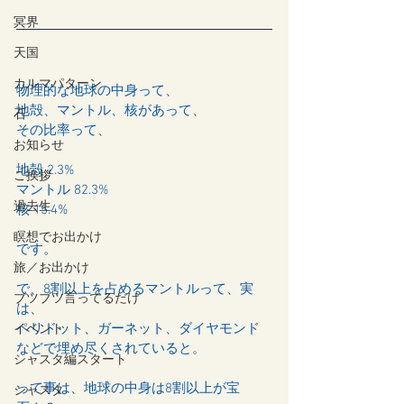
冥界
天国
カルマパターン
物理的な地球の中身って、
地殻、マントル、核があって、
石
その比率って、
お知らせ
地殻 2.3%
ご挨拶
マントル 82.3%
過去生
核 15.4%
瞑想でお出かけ
です。
旅／お出かけ
で、8割以上を占めるマントルって、実
ブツブツ言ってるだけ
は、
ペリドット、ガーネット、ダイヤモンド
イベント
などで埋め尽くされていると。
シャスタ編スタート
って事は、地球の中身は8割以上が宝
シャスタ