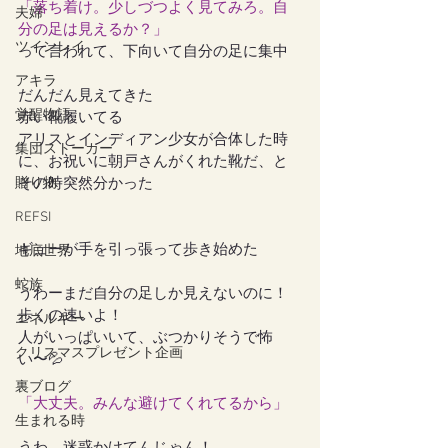
「落ち着け。少しづつよく見てみろ。自
夫婦
分の足は見えるか？」
ツインレイ
って言われて、下向いて自分の足に集中
アキラ
だんだん見えてきた
覚醒物語
赤い靴履いてる
アリスとインディアン少女が合体した時
集団ストーカー
に、お祝いに朝戸さんがくれた靴だ、と
その時突然分かった
贈り物
REFSI
ギューが手を引っ張って歩き始めた
地底世界
蛇族
うわーまだ自分の足しか見えないのに！
歩くの速いよ！
エネルギー
人がいっぱいいて、ぶつかりそうで怖
クリスマスプレゼント企画
い〜💦
裏ブログ
「大丈夫。みんな避けてくれてるから」
生まれる時
うわ、迷惑かけてんじゃん！