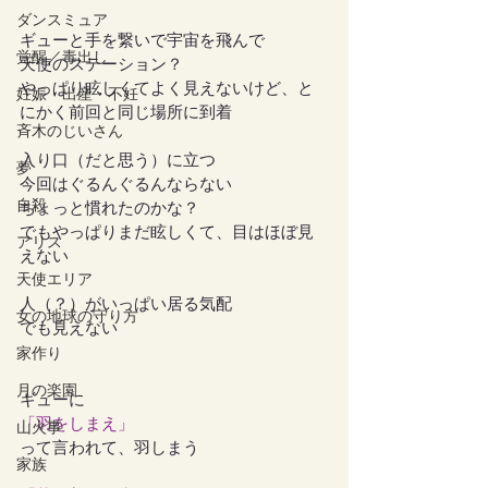
ダンスミュア
ギューと手を繋いで宇宙を飛んで
覚醒／毒出し
天使のステーション？
やっぱり眩しくてよく見えないけど、と
妊娠・出産・不妊
にかく前回と同じ場所に到着
斉木のじいさん
入り口（だと思う）に立つ
夢
今回はぐるんぐるんならない
自殺
ちょっと慣れたのかな？
でもやっぱりまだ眩しくて、目はほぼ見
アリス
えない
天使エリア
人（？）がいっぱい居る気配
女の地球の守り方
でも見えない
家作り
月の楽園
ギューに
「羽をしまえ」
山火事
って言われて、羽しまう
家族