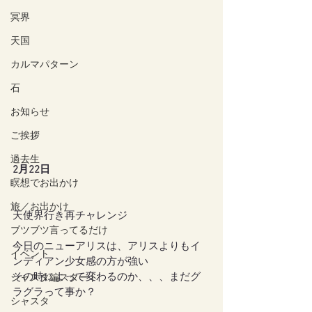
冥界
天国
カルマパターン
石
お知らせ
ご挨拶
過去生
2月22日
瞑想でお出かけ
旅／お出かけ
天使界行き再チャレンジ
ブツブツ言ってるだけ
今日のニューアリスは、アリスよりもイ
イベント
ンディアン少女感の方が強い
その時によって変わるのか、、、まだグ
シャスタ編スタート
ラグラって事か？
シャスタ