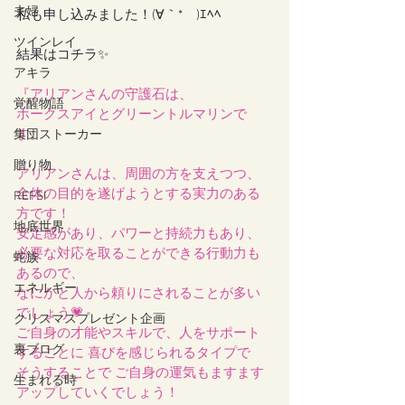
夫婦
私も申し込みました！(∀｀*ゞ)ｴﾍﾍ
ツインレイ
結果はコチラ✨
アキラ
『アリアンさんの守護石は、 
覚醒物語
ホークスアイとグリーントルマリンで
す。
集団ストーカー
贈り物
アリアンさんは、周囲の方を支えつつ、
全体の目的を遂げようとする実力のある
REFSI
方です！
地底世界
安定感があり、パワーと持続力もあり、
必要な対応を取ることができる行動力も
蛇族
あるので、
エネルギー
なにかと人から頼りにされることが多い
でしょう💗
クリスマスプレゼント企画
ご自身の才能やスキルで、人をサポート
裏ブログ
することに 喜びを感じられるタイプで
そうすることで ご自身の運気もますます
生まれる時
アップしていくでしょう！