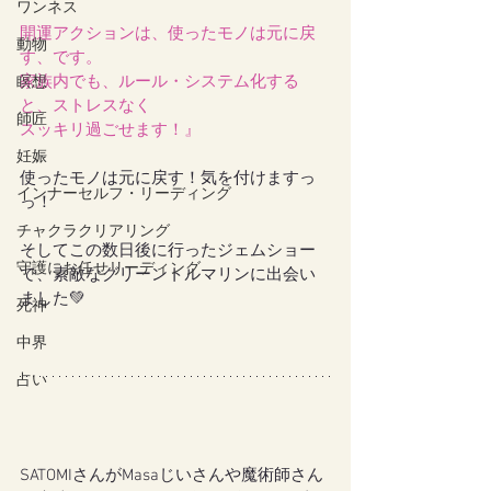
ワンネス
開運アクションは、使ったモノは元に戻
動物
す、です。
家族内でも、ルール・システム化する
瞑想
と、ストレスなく
師匠
スッキリ過ごせます！』
妊娠
使ったモノは元に戻す！気を付けますっ
インナーセルフ・リーディング
っ！
チャクラクリアリング
そしてこの数日後に行ったジェムショー
守護にお任せリーディング
で、素敵なグリーントルマリンに出会い
ました💚
死神
中界
占い
SATOMIさんがMasaじいさんや魔術師さん