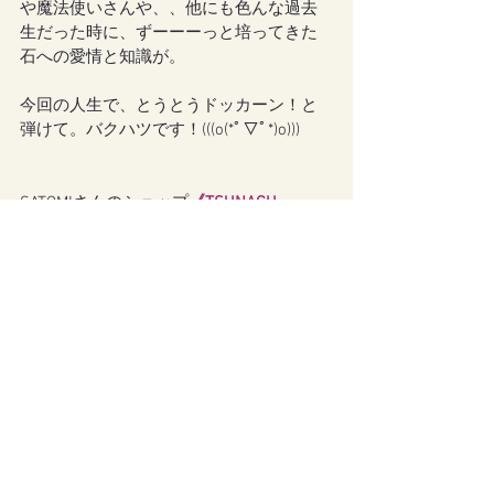
や魔法使いさんや、、他にも色んな過去
生だった時に、ずーーーっと培ってきた
石への愛情と知識が。
今回の人生で、とうとうドッカーン！と
弾けて。バクハツです！(((o(*ﾟ▽ﾟ*)o)))
SATOMIさんのショップ
《
TSUNAGU 
Stones
》
2019年5月1日オープンしました☆