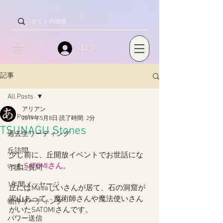
ログイン
記事
All Posts
アリアン
All Posts
2019年5月8日
読了時間: 2分
TSUNAGU Stones
過去生リーディング
丘訪問
少し前に、丘開放イベントでお世話にな
った
SATOMIさん
。
守護に質問
1年間メッセージ
丘にはMasaじいさんが居て、石の洞窟が
沢山あって、魔術師さんや魔法使いさん
物件リーディング
がいたSATOMIさんです。
パワー送信