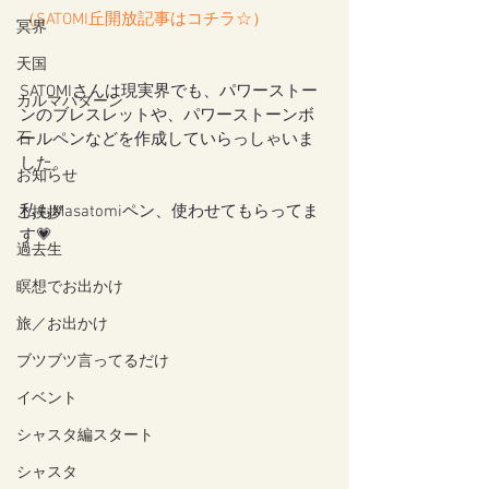
（
SATOMI丘開放記事はコチラ☆
）
冥界
天国
SATOMIさんは現実界でも、パワーストー
カルマパターン
ンのブレスレットや、パワーストーンボ
石
ールペンなどを作成していらっしゃいま
した。
お知らせ
私もMasatomiペン、使わせてもらってま
ご挨拶
す💗
過去生
瞑想でお出かけ
旅／お出かけ
ブツブツ言ってるだけ
イベント
シャスタ編スタート
シャスタ