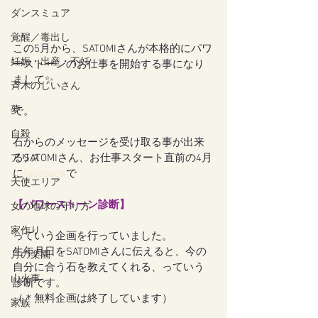
ダンスミュア
覚醒／毒出し
この5月から、SATOMIさんが本格的にパワ
妊娠・出産・不妊
ーストーンのお仕事を開始する事になり
まして✨
斉木のじいさん
夢
で。
自殺
石からのメッセージを受け取る事が出来
るSATOMIさん、お仕事スタート直前の4月
アリス
に
facebook
で
天使エリア
【パワーストーン診断】
女の地球の守り方
家作り
っていう企画を行っていました。
生年月日をSATOMIさんに伝えると、今の
月の楽園
自分に合う石を教えてくれる、っていう
山火事
診断です。
（＊無料企画は終了しています）
家族