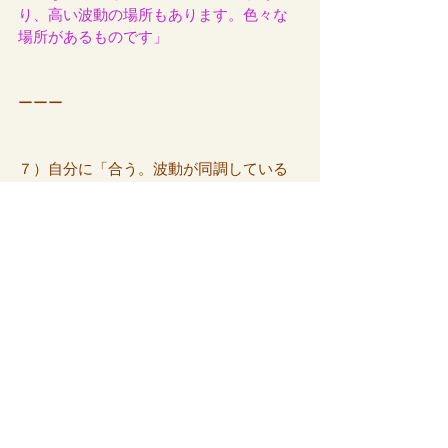
り、高い波動の場所もあります。色々な
場所があるものです」
ーーー
７）自分に「合う。波動が同調している
街」はどこですか。山が見える街に住み
たい。
「これはとても簡単。今の自分が素直に
『好きだ』と感じる場所ですよ。
山が見たいと感じるならば、今のあなた
が山のエネルギーを必要としているとい
うことです。」
ーーー