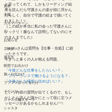
と言ってくれて、しかもリーディング結
冥界
果を読んだら守護さんの姿が頭に浮かん
天国
だらしく、自分で守護の絵まで描いてく
れました！✨
カルマパターン
（この絵が本当に私の会った守護さんに
石
ソックリ！服なんて説明してないのにそ
のまんまでした）
お知らせ
liberulaさんは質問を【仕事・住処】に絞
ご挨拶
ったそうです。
過去生
今きっと多くの人が抱える問題。
瞑想でお出かけ
「今後どんな仕事をしたらいい？」
旅／お出かけ
「フリーランスで働けるようになる？」
「今後どんな場所に住めばいい？」
ブツブツ言ってるだけ
イベント
という内容の質問が出てくるので、もし
かしたら読んだ誰かにとって役に立つメ
シャスタ編スタート
ッセージがあるかもしれません(^^)
シャスタ