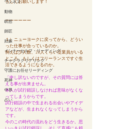
ろしくお願いします！
ワンネス
動物
ーーーーーー
瞑想
師匠
１）ニューヨークに戻ってから、どうい
妊娠
った仕事が合っているのか。
インナーセルフ・リーディング
例えば少人数、20人くらい従業員がいる
ところ。もしくはフリーランスですぐ生
チャクラクリアリング
活できるようになるのか。
守護にお任せリーディング
「申し訳ないのですが、その質問には答
死神
える事が出来ません。
本人が試行錯誤しなければ意味がなくな
中界
ってしまうからです。
占い
試行錯誤の中で生まれる出会いやアイデ
アなどが、生まれなくなってしまうから
です。
今のこの時代の流れをどう生きるか。思
いっきり試行錯誤し、そして直感にも頼