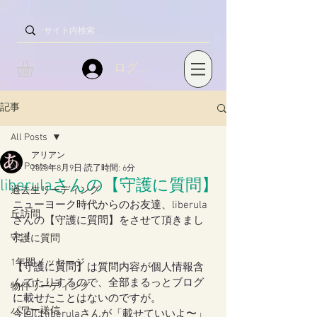
ログイン
記事
All Posts
アリアン
All Posts
2020年8月9日
読了時間: 6分
liberulaさんの【守護に質問】
過去生リーディング
ニューヨーク時代からのお友達、liberula
丘訪問
さんの【守護に質問】をさせて頂きまし
た！
守護に質問
1年間メッセージ
【守護に質問】は質問内容が個人情報含
んでたりするので、全部まるっとブログ
物件リーディング
に載せたことはないのですが。
パワー送信
今回はliberulaさんが「載せていいよ〜」