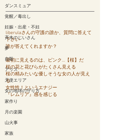
ダンスミュア
覚醒／毒出し
妊娠・出産・不妊
liberulaさんの守護の誰か、質問に答えて
斉木のじいさん
下さい
誰が答えてくれますか？
夢
自殺
最初に見えるのは、ピンク…【桜】だ
桜の花と花びらがたくさん見える
アリス
桜の精みたいな優しそうな女の人が見え
天使エリア
る
女性性！というエナジー
女の地球の守り方
『レムリア』感を感じる
家作り
月の楽園
山火事
家族