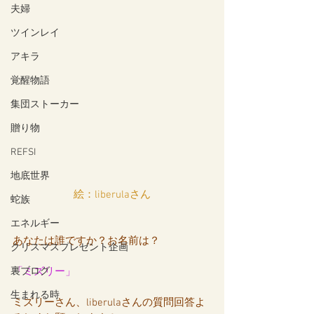
夫婦
ツインレイ
アキラ
覚醒物語
集団ストーカー
贈り物
REFSI
地底世界
絵：liberulaさん
蛇族
エネルギー
あなたは誰ですか？お名前は？
クリスマスプレゼント企画
「ミズリー」
裏ブログ
生まれる時
ミズリーさん、liberulaさんの質問回答よ