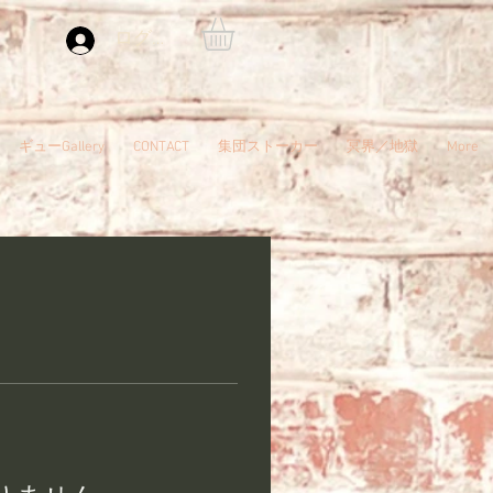
ログイン
ギューGallery
CONTACT
集団ストーカー
冥界／地獄
More