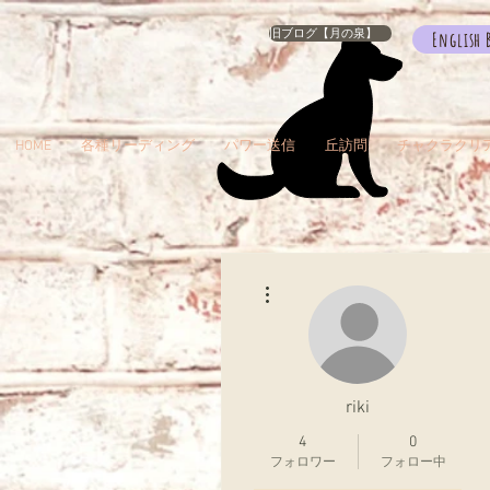
旧ブログ【月の泉】
English 
HOME
各種リーディング
パワー送信
丘訪問
チャクラクリ
その他
riki
4
0
フォロワー
フォロー中