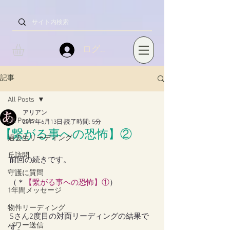
ログイン
記事
All Posts
アリアン
All Posts
2017年6月13日
読了時間: 5分
【繋がる事への恐怖】②
過去生リーディング
丘訪問
前回の続きです。
守護に質問
（＊
【繋がる事への恐怖】①
）
1年間メッセージ
物件リーディング
Sさん2度目の対面リーディングの結果で
パワー送信
す。