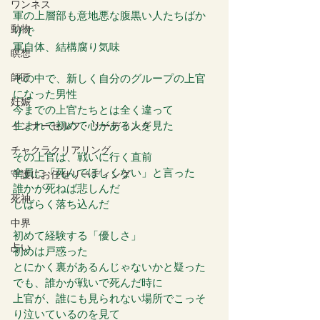
ワンネス
軍の上層部も意地悪な腹黒い人たちばか
動物
りで
軍自体、結構腐り気味
瞑想
師匠
その中で、新しく自分のグループの上官
になった男性
妊娠
今までの上官たちとは全く違って
生まれて初めて心がある人を見た
インナーセルフ・リーディング
チャクラクリアリング
その上官は、戦いに行く直前
全員に「死んでほしくない」と言った
守護にお任せリーディング
誰かが死ねば悲しんだ
死神
しばらく落ち込んだ
中界
初めて経験する「優しさ」
占い
初めは戸惑った
とにかく裏があるんじゃないかと疑った
でも、誰かが戦いで死んだ時に
上官が、誰にも見られない場所でこっそ
り泣いているのを見て