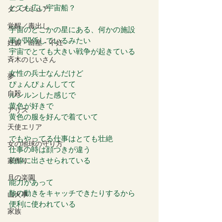
とても広い宇宙船？
ダンスミュア
覚醒／毒出し
宇宙のどこかの星にある、何かの施設
軍が関係しているみたい
妊娠・出産・不妊
宇宙でとても大きい戦争が起きている
斉木のじいさん
女性の兵士なんだけど
夢
ぴょんぴょんしてて
自殺
ルンルンした感じで
黄色が好きで
アリス
黄色の服を好んで着ていて
天使エリア
でもやってる仕事はとても壮絶
女の地球の守り方
仕事の時は顔つきが違う
前線に出させられている
家作り
月の楽園
能力があって
敵の動きをキャッチできたりするから
山火事
便利に使われている
家族