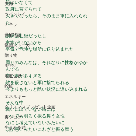
親はいなくて
夫婦
政府に育てられて
ツインレイ
大きくなったら、そのまま軍に入れられ
た
アキラ
覚醒物語
訓練は壮絶だったし
家族がいないから
集団ストーカー
平気で危険な場所に送り込まれた
贈り物
周りのみんなは、それなりに性格がゆが
REFSI
んでる
辛い事が多すぎる
地底世界
敵を殺さないと軍に捨てられる
蛇族
今よりももっと酷い状況に追い込まれる
エネルギー
そんな中
クリスマスプレゼント企画
戦いに出ていない時には
いつでも明るく振る舞う女性
裏ブログ
なにも考えていないみたいに
生まれる時
頭が悪いみたいにわざと振る舞う