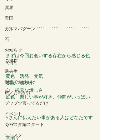
冥界
天国
カルマパターン
石
お知らせ
まずは今回お会いする存在から感じる色
ご挨拶
です。
過去生
黄色　活発、元気
瞑想でお出かけ
黄緑　穏やか
白　純真な優しさ
旅／お出かけ
虹色　楽しい事が好き、仲間がいっぱい
ブツブツ言ってるだけ
イベント
Sさんに伝えたい事がある人はどなたです
か？
シャスタ編スタート
シャスタ
基地？