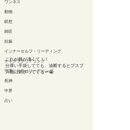
ワンネス
動物
瞑想
師匠
妊娠
インナーセルフ・リーディング
これが棘が凄くて！！
チャクラクリアリング
分厚い手袋してても、油断するとブスブ
守護にお任せリーディング
ス指に刺さってくるー😭
死神
中界
占い