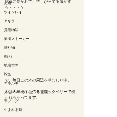
雑草に巻かれて、苦しがってる気がす
夫婦
る・・・？
ツインレイ
アキラ
覚醒物語
集団ストーカー
贈り物
REFSI
地底世界
蛇族
で、毎日この木の周辺を草むしり中。
エネルギー
木は大量発生してるブラックベリーで覆
クリスマスプレゼント企画
われちゃってます。
裏ブログ
生まれる時