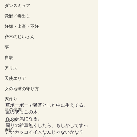
ダンスミュア
覚醒／毒出し
妊娠・出産・不妊
斉木のじいさん
夢
自殺
アリス
天使エリア
女の地球の守り方
家作り
草ボーボーで鬱蒼とした中に生えてる、
月の楽園
庭の隅っこの木。
なんか気になる。
山火事
周りの雑草無くしたら、もしかしてすっ
家族
ごいカッコイイ木なんじゃないかな？