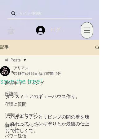
ログイン
記事
All Posts
アリアン
All Posts
2018年6月24日
読了時間: 4分
save the tree!
過去生リーディング
丘訪問
ダンスミュアのギューハウス作り。
守護に質問
1年間メッセージ
パパがキッチンとリビングの間の壁を壊
し終わって、ペンキ塗りとか最後の仕上
物件リーディング
げで忙しくて。
パワー送信