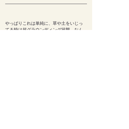
やっぱりこれは単純に、草や土をいじっ
てる時は超グラウンディング状態、なん
だろうなー。
地球との繋がりが濃くなれば、全ての見
えない存在とも繋がりやすくなるから。
だから天使達とも、話しやすくなるんだ
ろうな。
そっか。これが噂に聞く「グラウンディ
ング強化」かー。
私は普段、見えない存在達に自分から
「話しかける」って、あんまりしませ