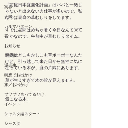
『前庭日本庭園化計画』はパパと一緒じ
冥界
ゃないと出来ない力仕事が多いので、私
天国
は今は裏庭の草むしりをしてます。
カルマパターン
すでに昼間はめちゃ暑く今日なんて38℃
石
とかなので、午前中が草むしりタイム。
お知らせ
裏庭はどこもかしこも草ボーボーなんだ
ご挨拶
けど、引っ越して来た日から無性に気に
過去生
なっている木が、庭の片隅にあります。
瞑想でお出かけ
草が生えすぎて木の幹が見えません。
旅／お出かけ
ブツブツ言ってるだけ
気になる木。
イベント
シャスタ編スタート
シャスタ